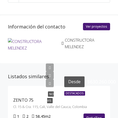
Información del contacto
Ver proyectos
CONSTRUCTORA
MELENDEZ
Listados similares
$630.260.000
Desde
DESTACADOS
NO
ZENTO 75
VIS
Cl. 15 & Cra. 115, Cali, Valle del Cauca, Colombia
1
2
58,45
m2
Detalles