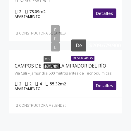
Cl. 52 Nte. con Cra. 3
2
73.09
m2
Detalles
APARTAMENTO
CONSTRUCTORA SOLANILLAS
$209.679.900
De
DESTACADOS
VIS
CAMPOS DE PANGOLA MIRADOR DEL RÍO
JAMUNDI
Vía Cali – Jamundí a 500 metros antes de Tecnoquímicas
2
2
4
55.32
m2
Detalles
APARTAMENTO
CONSTRUCTORA MELENDEZ