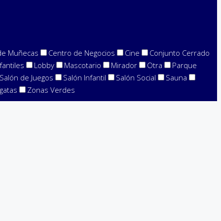
de Muñecas
Centro de Negocios
Cine
Conjunto Cerrado
fantiles
Lobby
Mascotario
Mirador
Otra
Parque
Salón de Juegos
Salón Infantil
Salón Social
Sauna
gatas
Zonas Verdes