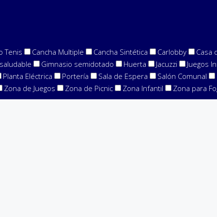
o Tenis
Cancha Multiple
Cancha Sintética
Carlobby
Casa 
saludable
Gimnasio semidotado
Huerta
Jacuzzi
Juegos In
Planta Eléctrica
Portería
Sala de Espera
Salón Comunal
Zona de Juegos
Zona de Picnic
Zona Infantil
Zona para Fo