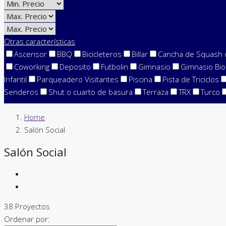
Otras características
Ascensor
BBQ
Bicicleteros
Billar
Cancha de Squash 
Coworking
Deposito
Futbolin
Gimnasio
Gimnasio Bio
Infantil
Parqueadero Visitantes
Piscina
Pista de Triciclos
Senderos
Shut o cuarto de basura
Terraza
TRX
Turco
Home
Salón Social
Salón Social
38 Proyectos
Ordenar por: