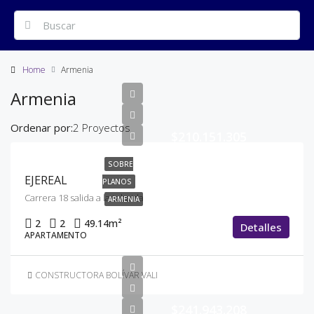
Home
Armenia
Armenia
Ordenar por:
2 Proyectos
$210.151.305
SOBRE
EJEREAL
PLANOS
Carrera 18 salida a la tebaida
ARMENIA
2
2
49.14
m²
Detalles
APARTAMENTO
CONSTRUCTORA BOLÍVAR VALLE DEL CAUCA
$241.943.208