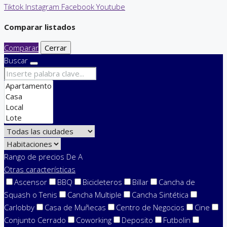
Tiktok
Instagram
Facebook
Youtube
Comparar listados
Comparar
Cerrar
Buscar
Rango de precios
De
A
Otras características
Ascensor
BBQ
Bicicleteros
Billar
Cancha de
Squash o Tenis
Cancha Multiple
Cancha Sintética
Carlobby
Casa de Muñecas
Centro de Negocios
Cine
Conjunto Cerrado
Coworking
Deposito
Futbolin