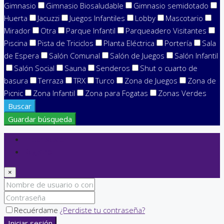
Gimnasio
Gimnasio Biosaludable
Gimnasio semidotado
Huerta
Jacuzzi
Juegos Infantiles
Lobby
Mascotario
Mirador
Otra
Parque Infantil
Parqueadero Visitantes
Piscina
Pista de Triciclos
Planta Eléctrica
Portería
Sala
de Espera
Salón Comunal
Salón de Juegos
Salón Infantil
Salón Social
Sauna
Senderos
Shut o cuarto de
basura
Terraza
TRX
Turco
Zona de Juegos
Zona de
Picnic
Zona Infantil
Zona para Fogatas
Zonas Verdes
Buscar
Guardar búsqueda
Iniciar sesión
Registro
×
Recuérdame
¿Perdiste tu contraseña?
Iniciar sesión