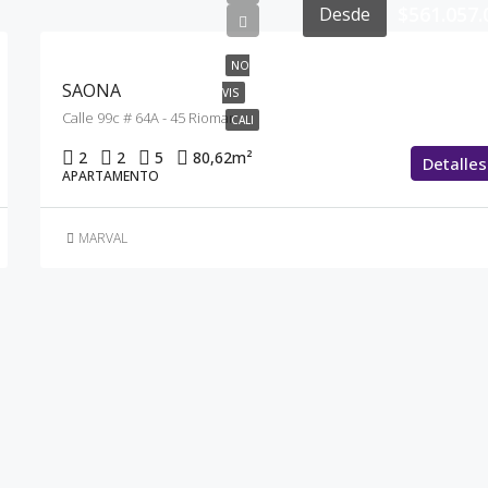
1
$561.057.
Desde
NO
SAONA
VIS
Calle 99c # 64A - 45 Riomar
CALI
2
2
5
80,62
m²
Detalles
APARTAMENTO
MARVAL