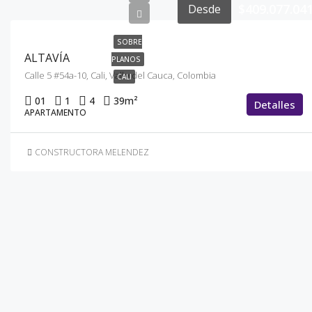
$409.077.04
Desde
SOBRE
ALTAVÍA
PLANOS
Calle 5 #54a-10, Cali, Valle del Cauca, Colombia
CALI
01
1
4
39
m²
Detalles
APARTAMENTO
CONSTRUCTORA MELENDEZ