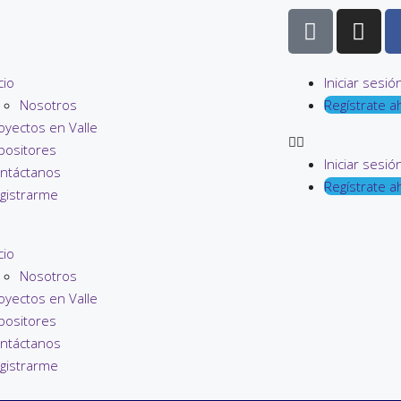
cio
Iniciar sesió
Nosotros
Regístrate a
oyectos en Valle
positores
Iniciar sesió
ntáctanos
Regístrate a
gistrarme
cio
Nosotros
oyectos en Valle
positores
ntáctanos
gistrarme