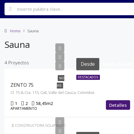
Home
Sauna
Sauna
4 Proyectos
$630.260.00
Desde
DESTACADOS
NO
ZENTO 75
VIS
Cl. 15 & Cra. 115, Cali, Valle del Cauca, Colombia
1
2
58,45
m2
Detalles
APARTAMENTO
CONSTRUCTORA SOLANILLAS